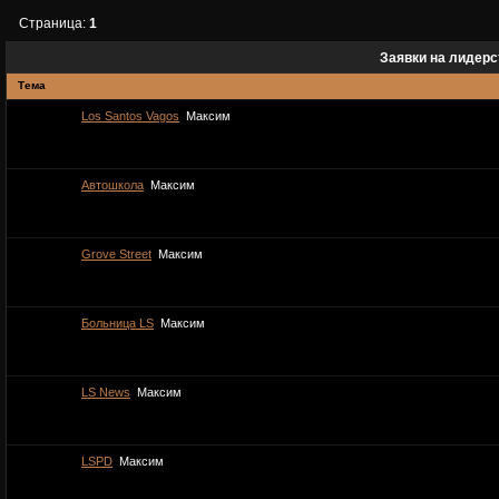
Страница:
1
Заявки на лидер
Тема
Los Santos Vagos
Максим
Автошкола
Максим
Grove Street
Максим
Больница LS
Максим
LS News
Максим
LSPD
Максим